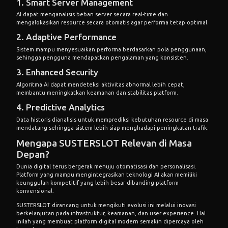
1. Smart Server Management
AI dapat menganalisis beban server secara real-time dan
mengalokasikan resource secara otomatis agar performa tetap optimal.
2. Adaptive Performance
Sistem mampu menyesuaikan performa berdasarkan pola penggunaan,
sehingga pengguna mendapatkan pengalaman yang konsisten.
3. Enhanced Security
Algoritma AI dapat mendeteksi aktivitas abnormal lebih cepat,
membantu meningkatkan keamanan dan stabilitas platform.
4. Predictive Analytics
Data historis dianalisis untuk memprediksi kebutuhan resource di masa
mendatang sehingga sistem lebih siap menghadapi peningkatan trafik.
Mengapa SUSTERSLOT Relevan di Masa
Depan?
Dunia digital terus bergerak menuju otomatisasi dan personalisasi.
Platform yang mampu mengintegrasikan teknologi AI akan memiliki
keunggulan kompetitif yang lebih besar dibanding platform
konvensional.
SUSTERSLOT dirancang untuk mengikuti evolusi ini melalui inovasi
berkelanjutan pada infrastruktur, keamanan, dan user experience. Hal
inilah yang membuat platform digital modern semakin dipercaya oleh