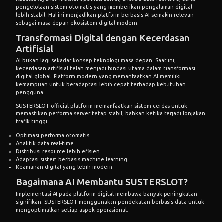
pengelolaan sistem otomatis yang memberikan pengalaman digital
lebih stabil. Hal ini menjadikan platform berbasis AI semakin relevan
sebagai masa depan ekosistem digital modern.
Transformasi Digital dengan Kecerdasan
Artifisial
AI bukan lagi sekadar konsep teknologi masa depan. Saat ini,
kecerdasan artifisial telah menjadi fondasi utama dalam transformasi
digital global. Platform modern yang memanfaatkan AI memiliki
kemampuan untuk beradaptasi lebih cepat terhadap kebutuhan
pengguna.
SUSTERSLOT official platform
memanfaatkan sistem cerdas untuk
memastikan performa server tetap stabil, bahkan ketika terjadi lonjakan
trafik tinggi.
Optimasi performa otomatis
Analitik data real-time
Distribusi resource lebih efisien
Adaptasi sistem berbasis machine learning
Keamanan digital yang lebih modern
Bagaimana AI Membantu SUSTERSLOT?
Implementasi AI pada platform digital membawa banyak peningkatan
signifikan. SUSTERSLOT menggunakan pendekatan berbasis data untuk
mengoptimalkan setiap aspek operasional.