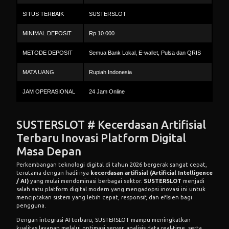
SITUS TERBAIK
SUSTERSLOT
MINIMAL DEPOSIT
Rp 10.000
METODE DEPOSIT
Semua Bank Lokal, E-wallet, Pulsa dan QRIS
MATA UANG
Rupiah Indonesia
JAM OPERASIONAL
24 Jam Online
SUSTERSLOT # Kecerdasan Artifisial
Terbaru Inovasi Platform Digital
Masa Depan
Perkembangan teknologi digital di tahun 2026 bergerak sangat cepat,
terutama dengan hadirnya
kecerdasan artifisial (Artificial Intelligence
/ AI)
yang mulai mendominasi berbagai sektor.
SUSTERSLOT
menjadi
salah satu platform digital modern yang mengadopsi inovasi ini untuk
menciptakan sistem yang lebih cepat, responsif, dan efisien bagi
pengguna.
Dengan integrasi AI terbaru, SUSTERSLOT mampu meningkatkan
kualitas layanan melalui optimasi server, analisis data real-time, serta