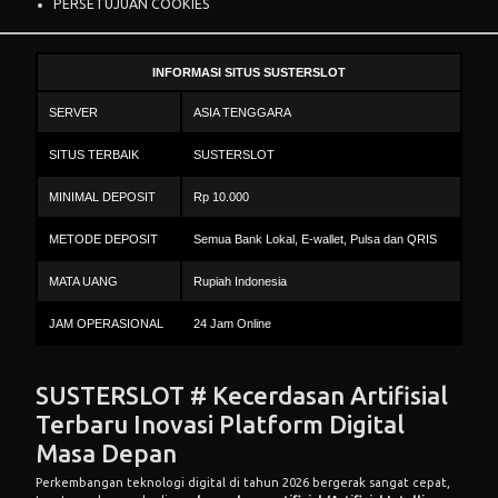
PERSETUJUAN COOKIES
INFORMASI SITUS SUSTERSLOT
SERVER
ASIA TENGGARA
SITUS TERBAIK
SUSTERSLOT
MINIMAL DEPOSIT
Rp 10.000
METODE DEPOSIT
Semua Bank Lokal, E-wallet, Pulsa dan QRIS
MATA UANG
Rupiah Indonesia
JAM OPERASIONAL
24 Jam Online
SUSTERSLOT # Kecerdasan Artifisial
Terbaru Inovasi Platform Digital
Masa Depan
Perkembangan teknologi digital di tahun 2026 bergerak sangat cepat,