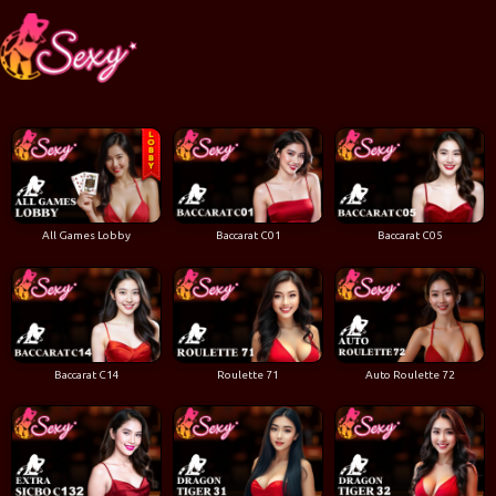
All Games Lobby
Baccarat C01
Baccarat C05
Baccarat C14
Roulette 71
Auto Roulette 72