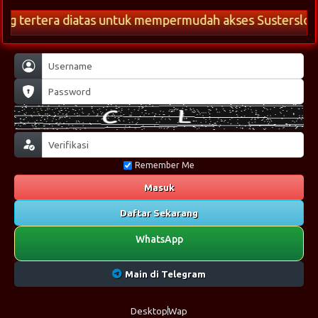
ng tertera diatas untuk mempermudah akses Susterslot kem
Remember Me
Masuk
Daftar Sekarang
WhatsApp
Main di Telegram
Desktop
Wap