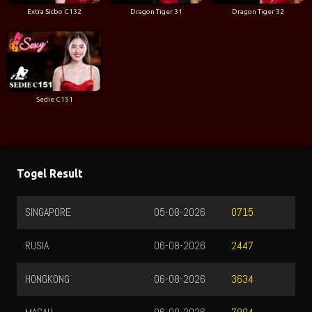
Extra Sicbo C132
Dragon Tiger 31
Dragon Tiger 32
Sedie C151
Togel Result
SINGAPORE
05-08-2026
0715
RUSIA
06-08-2026
2447
HONGKONG
06-08-2026
3634