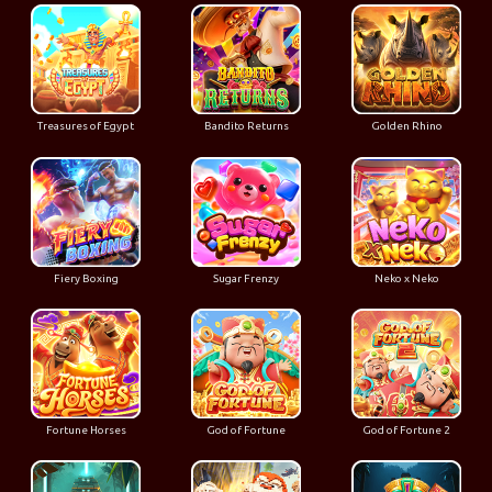
Treasures of Egypt
Bandito Returns
Golden Rhino
Fiery Boxing
Sugar Frenzy
Neko x Neko
Fortune Horses
God of Fortune
God of Fortune 2