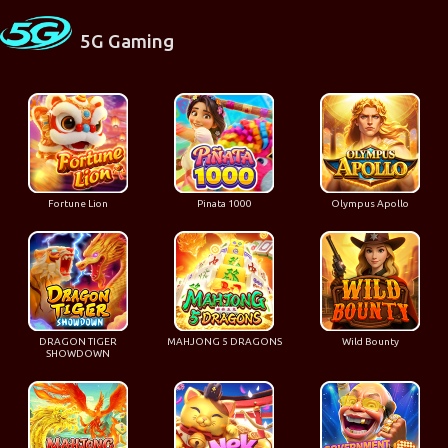
5G Gaming
Fortune Lion
Pinata 1000
Olympus Apollo
DRAGON TIGER
MAHJONG 5 DRAGONS
Wild Bounty
SHOWDOWN