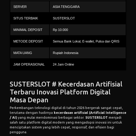
SERVER
ASIA TENGGARA
SITUS TERBAIK
SUSTERSLOT
MINIMAL DEPOSIT
Rp 10.000
METODE DEPOSIT
Semua Bank Lokal, E-wallet, Pulsa dan QRIS
MATA UANG
Rupiah Indonesia
JAM OPERASIONAL
24 Jam Online
SUSTERSLOT # Kecerdasan Artifisial
Terbaru Inovasi Platform Digital
Masa Depan
Perkembangan teknologi digital di tahun 2026 bergerak sangat cepat,
terutama dengan hadirnya
kecerdasan artifisial (Artificial Intelligence
/ AI)
yang mulai mendominasi berbagai sektor.
SUSTERSLOT
menjadi
salah satu platform digital modern yang mengadopsi inovasi ini untuk
menciptakan sistem yang lebih cepat, responsif, dan efisien bagi
pengguna.