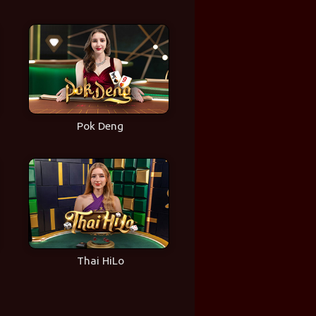
Pok Deng
Thai HiLo