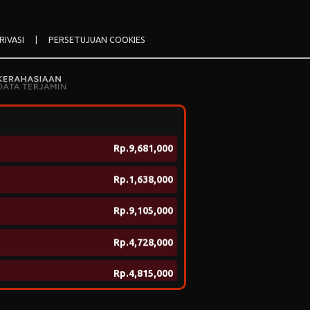
Rp.6,135,000
RIVASI
|
PERSETUJUAN COOKIES
Rp.9,225,000
Rp.11,412,000
Rp.9,681,000
Rp.1,638,000
Rp.9,105,000
Rp.4,728,000
Rp.4,815,000
Rp.11,079,000
Rp.4,275,000