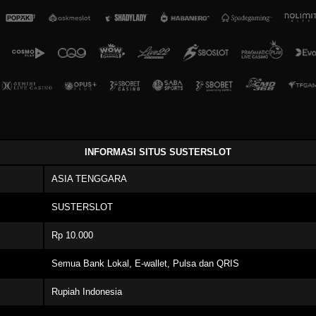
rahma***i | Withdraw:
Rp.80,000
el*** | Withdraw:
Rp.32,000
van*** | Withdraw:
Rp.31,000
narp*** | Withdraw:
Rp.85,000
cap*** | Withdraw:
Rp.50,500
INFORMASI SITUS SUSTERSLOT
tham*** | Withdraw:
Rp.460,000
ASIA TENGGARA
SUSTERSLOT
uta*** | Withdraw:
Rp.78,000
Rp 10.000
ek*** | Withdraw:
Rp.17,000
Semua Bank Lokal, E-wallet, Pulsa dan QRIS
ri*** | Withdraw:
Rp.11,000
Rupiah Indonesia
ir*** | Withdraw:
Rp.75,000