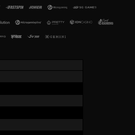
Rp.7,311,000
Rp.981,000
Rp.6,510,000
Rp.8,136,000
Rp.7,890,000
Rp.363,000
Rp.4,392,000
Rp.11,850,000
Rp.10,944,000
Rp.11,208,000