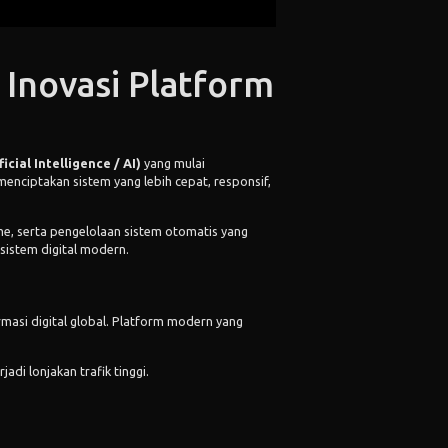
Rp.4,971,000
 Inovasi Platform
Rp.2,535,000
Rp.11,634,000
icial Intelligence / AI)
yang mulai
Rp.10,809,000
menciptakan sistem yang lebih cepat, responsif,
Rp.417,000
me, serta pengelolaan sistem otomatis yang
sistem digital modern.
Rp.2,448,000
Rp.6,585,000
rmasi digital global. Platform modern yang
Rp.9,816,000
di lonjakan trafik tinggi.
Rp.6,225,000
Rp.4,524,000