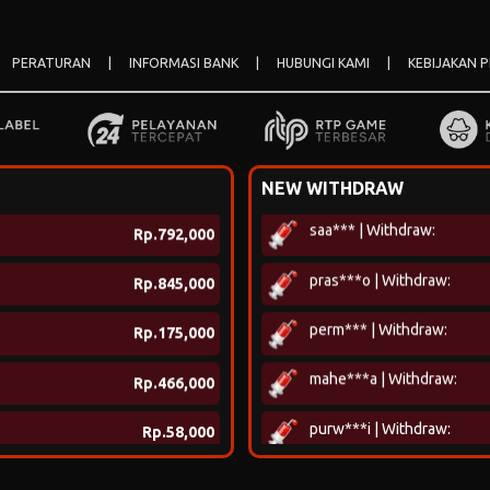
kami*** | Withdraw:
Rp.12,000
PERATURAN
|
INFORMASI BANK
|
HUBUNGI KAMI
|
KEBIJAKAN P
pran*** | Withdraw:
Rp.67,500
sury***i | Withdraw:
Rp.81,500
saa*** | Withdraw:
Rp.792,000
NEW WITHDRAW
pras***o | Withdraw:
Rp.845,000
perm*** | Withdraw:
Rp.175,000
mahe***a | Withdraw:
Rp.466,000
purw***i | Withdraw:
Rp.58,000
lan*** | Withdraw:
Rp.86,000
jel*** | Withdraw:
Rp.804,000