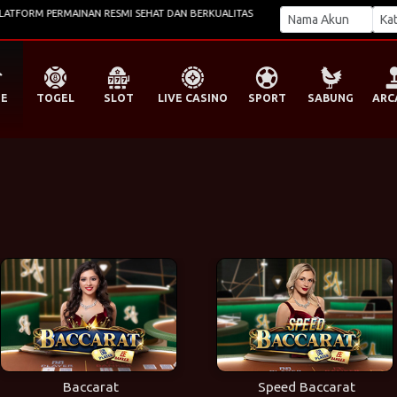
 PERMAINAN RESMI SEHAT DAN BERKUALITAS
SELAMAT DATANG DI SUS
E
TOGEL
SLOT
LIVE CASINO
SPORT
SABUNG
ARC
Baccarat
Speed Baccarat