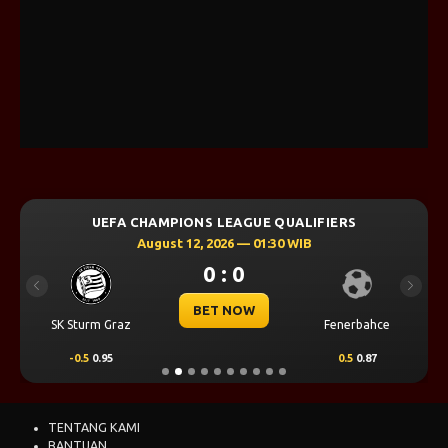
UEFA CHAMPIONS LEAGUE QUALIFIERS
August 12, 2026 — 01:30 WIB
0 : 0
Previous
Next
BET NOW
SK Sturm Graz
Fenerbahce
-0.5
0.95
0.5
0.87
TENTANG KAMI
BANTUAN