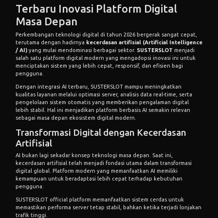
Terbaru Inovasi Platform Digital
Masa Depan
Perkembangan teknologi digital di tahun 2026 bergerak sangat cepat,
terutama dengan hadirnya
kecerdasan artifisial (Artificial Intelligence
/ AI)
yang mulai mendominasi berbagai sektor.
SUSTERSLOT
menjadi
salah satu platform digital modern yang mengadopsi inovasi ini untuk
menciptakan sistem yang lebih cepat, responsif, dan efisien bagi
pengguna.
Dengan integrasi AI terbaru, SUSTERSLOT mampu meningkatkan
kualitas layanan melalui optimasi server, analisis data real-time, serta
pengelolaan sistem otomatis yang memberikan pengalaman digital
lebih stabil. Hal ini menjadikan platform berbasis AI semakin relevan
sebagai masa depan ekosistem digital modern.
Transformasi Digital dengan Kecerdasan
Artifisial
AI bukan lagi sekadar konsep teknologi masa depan. Saat ini,
kecerdasan artifisial telah menjadi fondasi utama dalam transformasi
digital global. Platform modern yang memanfaatkan AI memiliki
kemampuan untuk beradaptasi lebih cepat terhadap kebutuhan
pengguna.
SUSTERSLOT official platform
memanfaatkan sistem cerdas untuk
memastikan performa server tetap stabil, bahkan ketika terjadi lonjakan
trafik tinggi.