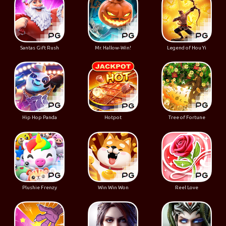
Santas Gift Rush
Mr. Hallow-Win!
Legend of Hou Yi
Hip Hop Panda
Hotpot
Tree of Fortune
Plushie Frenzy
Win Win Won
Reel Love