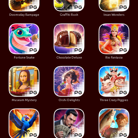
Doomsday Rampage
Graffiti Rush
Incan Wonders
Fortune Snake
Chocolate Deluxe
Rio Fantasia
Museum Mystery
Oishi Delights
Three Crazy Piggies