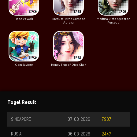
Hood vs Wolf
Medusa 1: the Curse of
Medusa 2: the Quest of
Athena
Perseus
Gem Saviour
Honey Trap of Diao Chan
Togel Result
SINGAPORE
07-08-2026
7907
RUSIA
06-08-2026
2447