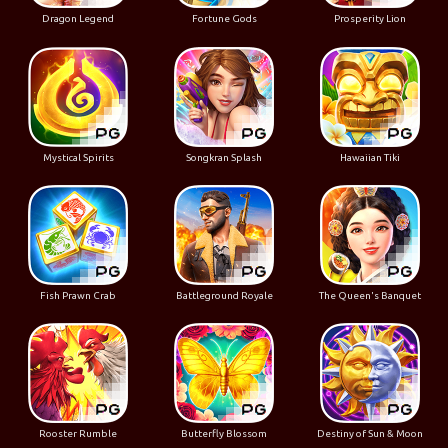
Dragon Legend
Fortune Gods
Prosperity Lion
Mystical Spirits
Songkran Splash
Hawaiian Tiki
Fish Prawn Crab
Battleground Royale
The Queen's Banquet
Rooster Rumble
Butterfly Blossom
Destiny of Sun & Moon