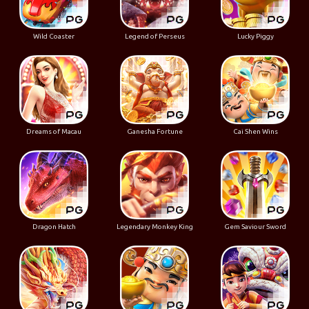
Wild Coaster
Legend of Perseus
Lucky Piggy
Dreams of Macau
Ganesha Fortune
Cai Shen Wins
Dragon Hatch
Legendary Monkey King
Gem Saviour Sword