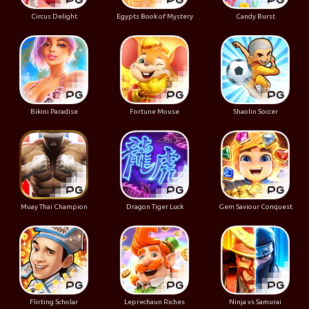
Circus Delight
Egypts Book of Mystery
Candy Burst
Bikini Paradise
Fortune Mouse
Shaolin Soccer
Muay Thai Champion
Dragon Tiger Luck
Gem Saviour Conquest
Flirting Scholar
Leprechaun Riches
Ninja vs Samurai