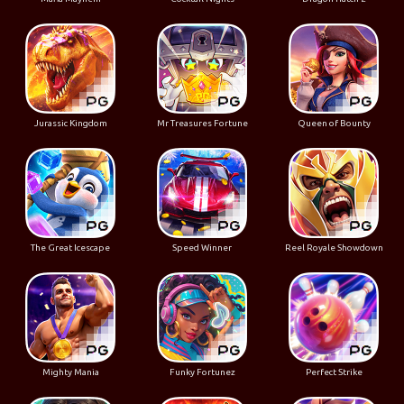
Jurassic Kingdom
Mr Treasures Fortune
Queen of Bounty
The Great Icescape
Speed Winner
Reel Royale Showdown
Mighty Mania
Funky Fortunez
Perfect Strike