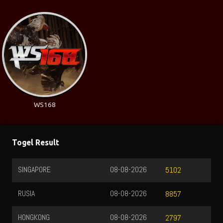
WS168
Togel Result
SINGAPORE
08-08-2026
5102
RUSIA
08-08-2026
8857
HONGKONG
08-08-2026
2797