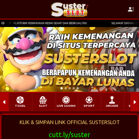
OT - PLATFORM PERMAINAN RESMI SEHAT DAN BERKUALITAS
SELAMAT DATANG DI SUSTE
TOGEL
SLOT
LIVE CASINO
SPORT
ARCADE
SABU
KLIK & SIMPAN LINK OFFICIAL SUSTERSLOT
cutt.ly/suster