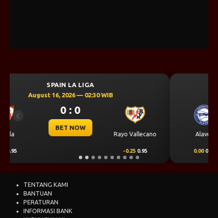
SPAIN LA LIGA
August 16, 2026 — 00:30 WIB
0 : 0
Previous
Next
BET NOW
Alaves
Getafe
0.00
0.62
0.00
-0.72
TENTANG KAMI
BANTUAN
PERATURAN
INFORMASI BANK